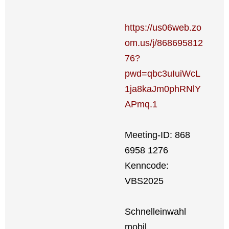
https://us06web.zo
om.us/j/868695812
76?
pwd=qbc3uIuiWcL
1ja8kaJm0phRNlY
APmq.1
Mee­­ting-ID: 868
6958 1276
Kenn­code:
VBS2025
Schnell­ein­wahl
mobil