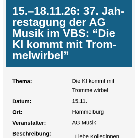
15.–18.11.26: 37. Jah­
res­ta­gung der AG
Musik im VBS: “Die
KI kommt mit Trom­
mel­wir­bel”
Die KI kommt mit
The­ma:
Trom­mel­wir­bel
15.11.
Datum:
Ham­mel­burg
Ort:
AG Musik
Ver­an­stal­ter:
Beschrei­bung:
Lie­be Kol­le­gin­nen