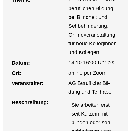
beruf­li­chen Bil­dung
bei Blind­heit und
Seh­be­hin­de­rung.
Onlin­ever­an­stal­tung
für neue Kol­le­gin­nen
und Kol­le­gen
14.10.
16:00 Uhr bis
Datum:
online per Zoom
Ort:
AG Beruf­li­che Bil­
Ver­an­stal­ter:
dung und Teil­ha­be
Beschrei­bung:
Sie arbei­ten erst
seit Kur­zem mit
blin­den oder seh­