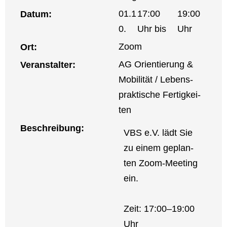
01.1
17:00
19:00
Datum:
0.
Uhr bis
Uhr
Zoom
Ort:
AG Ori­en­tie­rung &
Ver­an­stal­ter:
Mobi­li­tät / Lebens­
prak­ti­sche Fer­tig­kei­
ten
Beschrei­bung:
VBS e.V. lädt Sie
zu einem geplan­
ten Zoom-Mee­­ting
ein.
Zeit: 17:00–19:00
Uhr