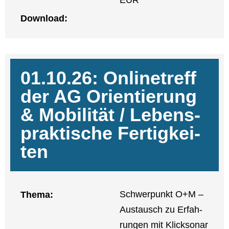
EUR
Down­load:
01.10.26: Online­treff
der AG Ori­en­tie­rung
& Mobi­li­tät / Lebens­
prak­ti­sche Fer­tig­kei­
ten
Schwer­punkt O+M –
The­ma:
Aus­tausch zu Erfah­
run­gen mit Klick­so­nar