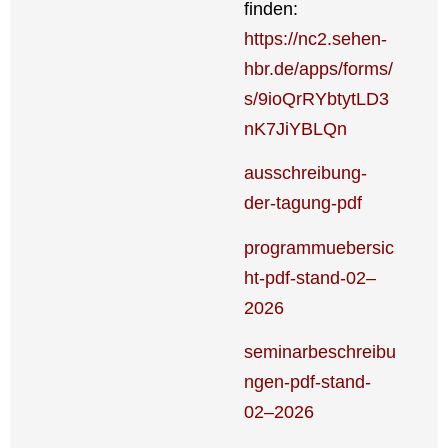
fin­den:
https://nc2.sehen-
hbr.de/apps/forms/
s/9ioQrRYbtytLD3
nK7JiYBLQn
aus­­­schrei­­bung-
der-tagung-pdf
programmuebersic
ht-pdf-stand-02–
2026
seminarbeschreibu
ngen-pdf-stand-
02–2026