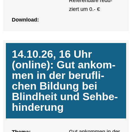
Refe­ren­da­re redu­
ziert um 0.- €
Down­load:
14.10.26, 16 Uhr
(online): Gut ankom­
men in der beruf­li­
chen Bil­dung bei
Blind­heit und Seh­be­
hin­de­rung
Gut ankom­men in der
The­ma: