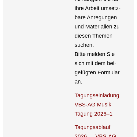
ihre Arbeit umsetz­
ba­re Anre­gun­gen
und Mate­ria­li­en zu
die­sen The­men
suchen.
Bit­te mel­den Sie
sich mit dem bei­
gefüg­ten For­mu­lar
an.
Tagungs­ein­la­dung
VBS-AG Musik
Tagung 2026–1
Tagungs­ab­lauf
2026 — VBS-AG