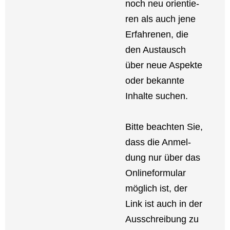
noch neu ori­en­tie­
ren als auch jene
Erfah­re­nen, die
den Aus­tausch
über neue Aspek­te
oder bekann­te
Inhal­te suchen.
Bit­te beach­ten Sie,
dass die Anmel­
dung nur über das
Online­for­mu­lar
mög­lich ist, der
Link ist auch in der
Aus­schrei­bung zu