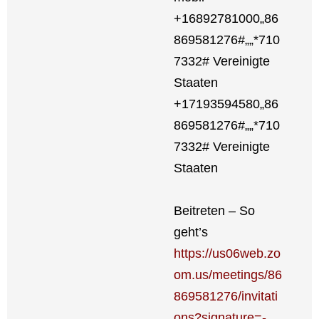
+16892781000„86
869581276#„„*710
7332# Ver­ei­nig­te
Staa­ten
+17193594580„86
869581276#„„*710
7332# Ver­ei­nig­te
Staa­ten
Bei­tre­ten – So
geht’s
https://us06web.zo
om.us/meetings/86
869581276/invitati
ons?signature=-