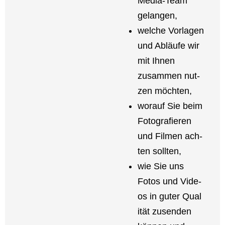
Media-Team
gelan­gen,
wel­che Vor­la­gen
und Abläu­fe wir
mit Ihnen
zusam­men nut­
zen möch­ten,
wor­auf Sie beim
Foto­gra­fie­ren
und Fil­men ach­
ten soll­ten,
wie Sie uns
Fotos und Vide­
os in guter Qua­l
i­tät zusen­den