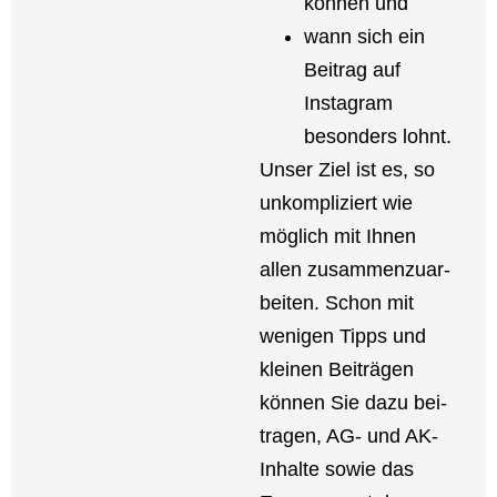
kön­nen und
wann sich ein
Bei­trag auf
Insta­gram
beson­ders lohnt.
Unser Ziel ist es, so
unkom­pli­ziert wie
mög­lich mit Ihnen
allen zusam­men­zu­ar­
bei­ten. Schon mit
weni­gen Tipps und
klei­nen Bei­trä­gen
kön­nen Sie dazu bei­
tra­gen, AG- und AK-
Inhal­­te sowie das