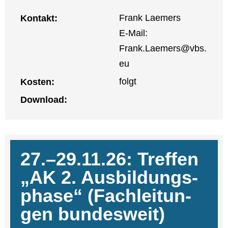
Frank Lae­mers
Kon­takt:
E‑Mail:
Frank.Laemers@vbs.
eu
folgt
Kos­ten:
Down­load:
27.–29.11.26: Tref­fen
„AK 2. Aus­bil­dungs­
pha­se“ (Fach­lei­tun­
gen bun­des­weit)