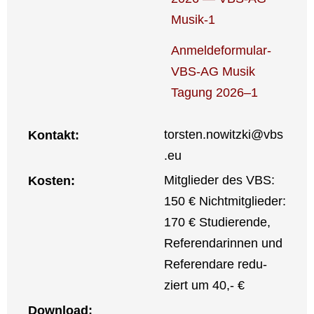
Musik‑1
Anmel­­de­­for­­mu­lar-
VBS-AG Musik
Tagung 2026–1
torsten.nowitzki@vbs
Kon­takt:
.eu
Mit­glie­der des VBS:
Kos­ten:
150 € Nicht­mit­glie­der:
170 € Stu­die­ren­de,
Refe­ren­da­rin­nen und
Refe­ren­da­re redu­
ziert um 40,- €
Down­load: