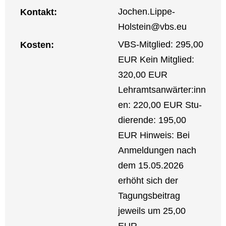
Jochen.Lippe-
Kon­takt:
Holstein@vbs.eu
VBS-Mit­glied: 295,00
Kos­ten:
EUR Kein Mit­glied:
320,00 EUR
Lehramtsanwärter:inn
en: 220,00 EUR Stu­
die­ren­de: 195,00
EUR Hin­weis: Bei
Anmel­dun­gen nach
dem 15.05.2026
erhöht sich der
Tagungs­bei­trag
jeweils um 25,00