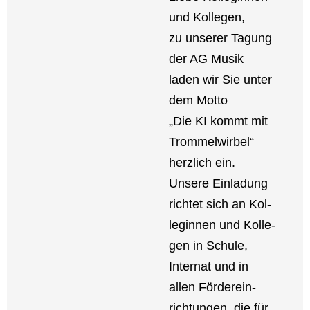
und Kol­le­gen,
zu unse­rer Tagung
der AG Musik
laden wir Sie unter
dem Mot­to
„Die KI kommt mit
Trom­mel­wir­bel“
herz­lich ein.
Unse­re Ein­la­dung
rich­tet sich an Kol­
le­gin­nen und Kol­le­
gen in Schu­le,
Inter­nat und in
allen För­der­ein­
rich­tun­gen, die für