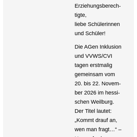
Erzie­hungs­be­rech­
tig­te,
lie­be Schü­le­rin­nen
und Schü­ler!
Die AGen Inklu­si­on
und VVWS/CVI
tagen erst­ma­lig
gemein­sam vom
20. bis 22. Novem­
ber 2026 im hes­si­
schen Weil­burg.
Der Titel lau­tet:
„Kommt drauf an,
wen man fragt…“ –