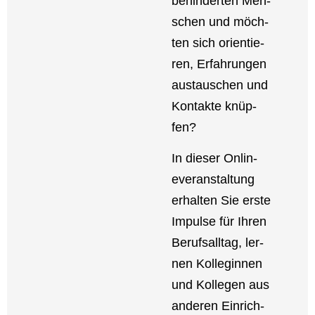
be­hin­der­ten Men­
schen und möch­
ten sich ori­en­tie­
ren, Erfah­run­gen
aus­tau­schen und
Kon­tak­te knüp­
fen?
In die­ser Onlin­
ever­an­stal­tung
erhal­ten Sie ers­te
Impul­se für Ihren
Berufs­all­tag, ler­
nen Kol­le­gin­nen
und Kol­le­gen aus
ande­ren Ein­rich­