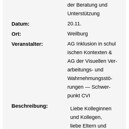
der Bera­tung und
Unter­stüt­zung
20.11.
Datum:
Weil­burg
Ort:
AG Inklu­si­on in schu­l
Ver­an­stal­ter:
i­schen Kon­tex­ten &
AG der Visu­el­len Ver­
ar­bei­tungs- und
Wahr­neh­mungs­stö­
run­gen — Schwer­
punkt CVI
Beschrei­bung:
Lie­be Kol­le­gin­nen
und Kol­le­gen,
lie­be Eltern und