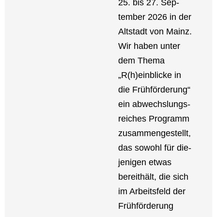
25. bis 27. Sep­
tem­ber 2026 in der
Alt­stadt von Mainz.
Wir haben unter
dem The­ma
„R(h)einblicke in
die Früh­för­de­rung“
ein abwechs­lungs­
rei­ches Pro­gramm
zusam­men­ge­stellt,
das sowohl für die­
je­ni­gen etwas
bereit­hält, die sich
im Arbeits­feld der
Früh­för­de­rung