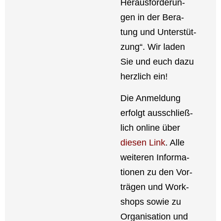
Her­aus­for­de­run­
gen in der Bera­
tung und Unter­stüt­
zung“. Wir laden
Sie und euch dazu
herz­lich ein!
Die Anmel­dung
erfolgt aus­schließ­
lich online über
die­sen Link
. Alle
wei­te­ren Infor­ma­
tio­nen zu den Vor­
trä­gen und Work­
shops sowie zu
Orga­ni­sa­ti­on und