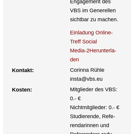
Enga­ge­ment des
VBS im Gene­rel­len
sicht­bar zu machen.
Ein­la­dung Online-
Treff Social
Media‑2
Her­un­ter­la­
den
Corin­na Rüh­le
Kon­takt:
insta@vbs.eu
Mit­glie­der des VBS:
Kos­ten:
0.- €
Nicht­mit­glie­der: 0.- €
Stu­die­ren­de, Refe­
ren­da­rin­nen und