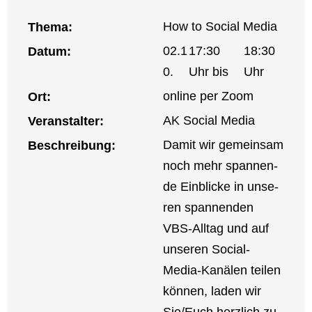
How to Social Media
The­ma:
02.1
17:30
18:30
Datum:
0.
Uhr bis
Uhr
online per Zoom
Ort:
AK Social Media
Ver­an­stal­ter:
Damit wir gemein­sam
Beschrei­bung:
noch mehr span­nen­
de Ein­bli­cke in unse­
ren span­nen­den
VBS-All­­tag und auf
unse­ren Social-
Media-Kanä­­len tei­len
kön­nen, laden wir
Sie/Euch herz­lich zu