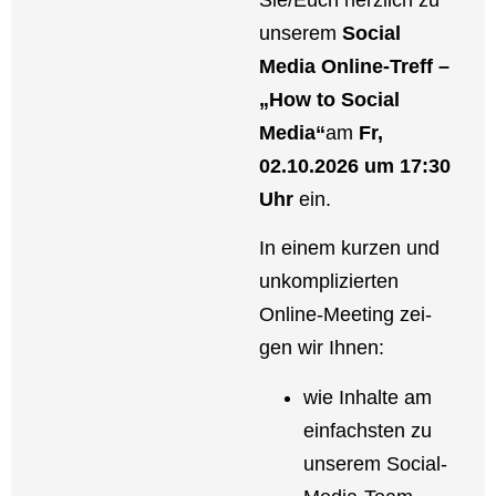
unse­rem
Social
Media Online-Treff –
„How to Social
Media“
am
Fr,
02.10.2026 um 17:30
Uhr
ein.
In einem kur­zen und
unkom­pli­zier­ten
Online-Mee­­ting zei­
gen wir Ihnen:
wie Inhal­te am
ein­fachs­ten zu
unse­rem Social-