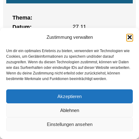
The­ma:
27.11.
Datum:
an der Mar­tin-Bartels-
Zustimmung verwalten
Ort:
Schu­le in Dort­mund
Um dir ein optimales Erlebnis zu bieten, verwenden wir Technologien wie
Cookies, um Geräteinformationen zu speichern und/oder darauf
AK
Ver­an­stal­ter:
zuzugreifen. Wenn du diesen Technologien zustimmst, können wir Daten
2.Ausbildungsphase
wie das Surfverhalten oder eindeutige IDs auf dieser Website verarbeiten.
Wenn du deine Zustimmung nicht erteilst oder zurückziehst, können
Beschrei­bung:
bestimmte Merkmale und Funktionen beeinträchtigt werden.
Kon­takt:
Akzeptieren
Kos­ten:
Down­load:
Ablehnen
Einstellungen ansehen