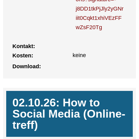
j8DD1tkPjJly2yGNr
iit0Cqkt1xhiVEzFF
wZsF20Tg
Kon­takt:
kei­ne
Kos­ten:
Down­load:
02.10.26: How to
Social Media (Online­
treff)