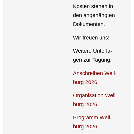
Kos­ten ste­hen in
den ange­häng­ten
Doku­men­ten.
Wir freu­en uns!
Wei­te­re Unter­la­
gen zur Tagung:
Anschrei­ben Weil­
burg 2026
Orga­ni­sa­ti­on Weil­
burg 2026
Pro­gramm Weil­
burg 2026