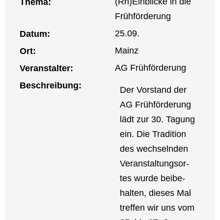
(Rh)Einblicke in die
The­ma:
Früh­för­de­rung
25.09.
Datum:
Mainz
Ort:
AG Früh­för­de­rung
Ver­an­stal­ter:
Beschrei­bung:
Der Vor­stand der
AG Früh­för­de­rung
lädt zur 30. Tagung
ein. Die Tra­di­ti­on
des wech­seln­den
Ver­an­stal­tungs­or­
tes wur­de bei­be­
hal­ten, die­ses Mal
tref­fen wir uns vom