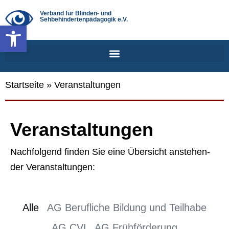
Verband für Blinden- und
Sehbehindertenpädagogik e.V.
Werkzeugleiste öffnen
Startseite
»
Veranstaltungen
Ver­an­stal­tun­gen
Nach­fol­gend fin­den Sie eine Über­sicht anste­hen­
der Ver­an­stal­tun­gen:
Alle
AG Berufliche Bildung und Teilhabe
AG CVI
AG Frühförderung