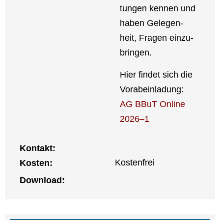
tun­gen ken­nen und
haben Gele­gen­
heit, Fra­gen ein­zu­
brin­gen.
Hier fin­det sich die
Vor­ab­ein­la­dung:
AG BBuT Online
2026–1
Kon­takt:
Kos­ten­frei
Kos­ten:
Down­load: