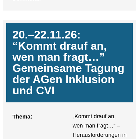
20.–22.11.26:
“Kommt drauf an,
wen man fragt…”
Gemein­sa­me Tagung
der AGen Inklu­si­on
und CVI
„Kommt drauf an,
The­ma:
wen man fragt…“ –
Her­aus­for­de­run­gen in