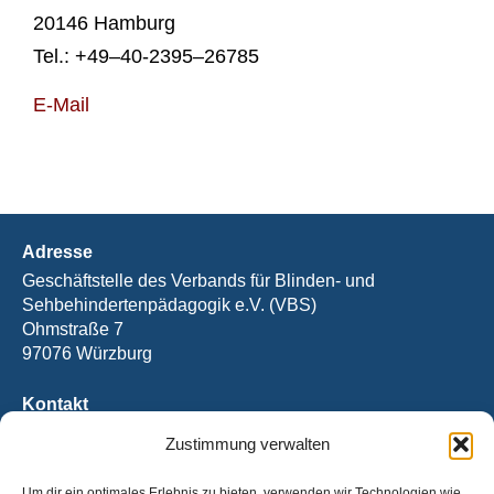
20146 Ham­burg
Tel.: +49–40-2395–26785
E‑Mail
Adresse
Geschäftstelle des Verbands für Blinden- und
Sehbehindertenpädagogik e.V. (VBS)
Ohmstraße 7
97076 Würzburg
Kontakt
Tel.: +49 (0) 931 / 2092-2394
Zustimmung verwalten
Fax: +49 (0) 931 / 2092-2390
E-Mail:
office@vbs.de
Um dir ein optimales Erlebnis zu bieten, verwenden wir Technologien wie