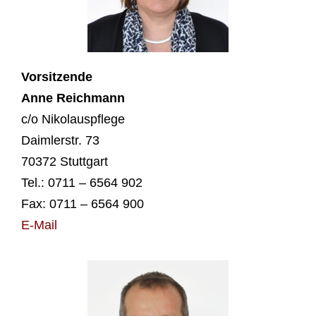
Vor­sit­zen­de
Anne Reich­mann
c/o Niko­laus­pfle­ge
Daim­ler­str. 73
70372 Stutt­gart
Tel.: 0711 – 6564 902
Fax: 0711 – 6564 900
E‑Mail