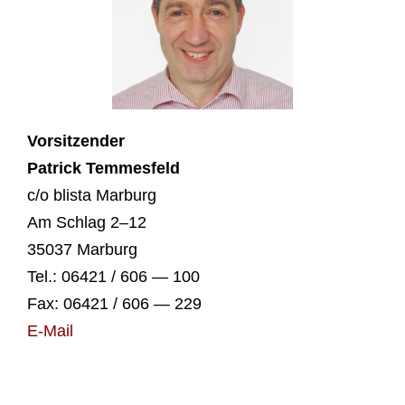
Vor­sit­zen­der
Patrick Tem­mes­feld
c/o blis­ta Mar­burg
Am Schlag 2–12
35037 Mar­burg
Tel.: 06421 / 606 — 100
Fax: 06421 / 606 — 229
E‑Mail