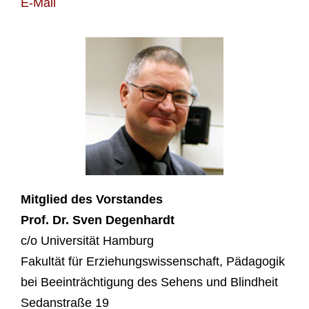
E‑Mail
Mit­glied des Vor­stan­des
Prof. Dr. Sven Degen­hardt
c/o Uni­ver­si­tät Ham­burg
Fakul­tät für Erzie­hungs­wis­sen­schaft, Päd­ago­gik
bei Beein­träch­ti­gung des Sehens und Blind­heit
Sedan­stra­ße 19