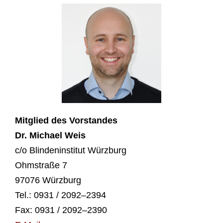
Mit­glied des Vor­stan­des
Dr. Micha­el Weis
c/o Blin­den­in­sti­tut Würz­burg
Ohm­stra­ße 7
97076 Würz­burg
Tel.: 0931 / 2092–2394
Fax: 0931 / 2092–2390