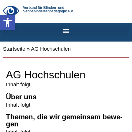
Verband für Blinden- und
Sehbehindertenpädagogik e.V.
Werkzeugleiste öffnen
Startseite
»
AG Hochschulen
AG Hoch­schu­len
Inhalt folgt
Über uns
Inhalt folgt
The­men, die wir gemein­sam bewe­
gen