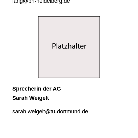
lang@ph-heidelberg.de
Spre­che­rin der AG
Sarah Wei­gelt
sarah.weigelt@tu-dortmund.de