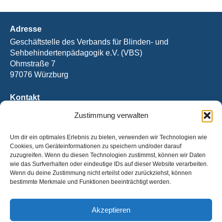
Adresse
Geschäftstelle des Verbands für Blinden- und
Sehbehindertenpädagogik e.V. (VBS)
Ohmstraße 7
97076 Würzburg
Kontakt
Tel.: +49 (0) 931 / 2092-2394
Zustimmung verwalten
Fax: +49 (0) 931 / 2092-2390
E-Mail:
office@vbs.de
Um dir ein optimales Erlebnis zu bieten, verwenden wir Technologien wie
Cookies, um Geräteinformationen zu speichern und/oder darauf
Bankverbindung
zuzugreifen. Wenn du diesen Technologien zustimmst, können wir Daten
wie das Surfverhalten oder eindeutige IDs auf dieser Website verarbeiten.
IBAN: DE31 5206 0410 0003 6921 40
Wenn du deine Zustimmung nicht erteilst oder zurückziehst, können
BIC: GENODEF1EK1
bestimmte Merkmale und Funktionen beeinträchtigt werden.
Evangelische Bank, Kassel
Akzeptieren
© Verband für Blinden- und Sehbehindertenpädagogik