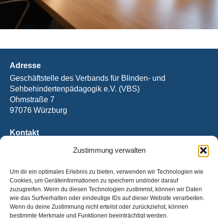
Adresse
Geschäftstelle des Verbands für Blinden- und
Sehbehindertenpädagogik e.V. (VBS)
Ohmstraße 7
97076 Würzburg
Kontakt
Tel.: +49 (0) 931 / 2092-2394
Zustimmung verwalten
Fax: +49 (0) 931 / 2092-2390
E-Mail:
office@vbs.de
Um dir ein optimales Erlebnis zu bieten, verwenden wir Technologien wie
Cookies, um Geräteinformationen zu speichern und/oder darauf
Bankverbindung
zuzugreifen. Wenn du diesen Technologien zustimmst, können wir Daten
wie das Surfverhalten oder eindeutige IDs auf dieser Website verarbeiten.
IBAN: DE31 5206 0410 0003 6921 40
Wenn du deine Zustimmung nicht erteilst oder zurückziehst, können
BIC: GENODEF1EK1
bestimmte Merkmale und Funktionen beeinträchtigt werden.