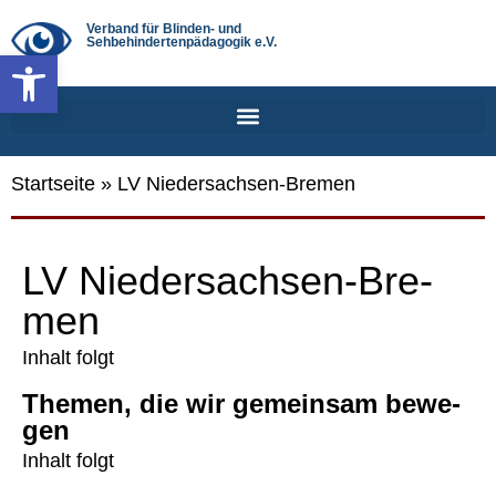
Verband für Blinden- und
Sehbehindertenpädagogik e.V.
Werkzeugleiste öffnen
Startseite
»
LV Niedersachsen-Bremen
LV Nie­­der­­sach­­sen-Bre­­
men
Inhalt folgt
The­men, die wir gemein­sam bewe­
gen
Inhalt folgt