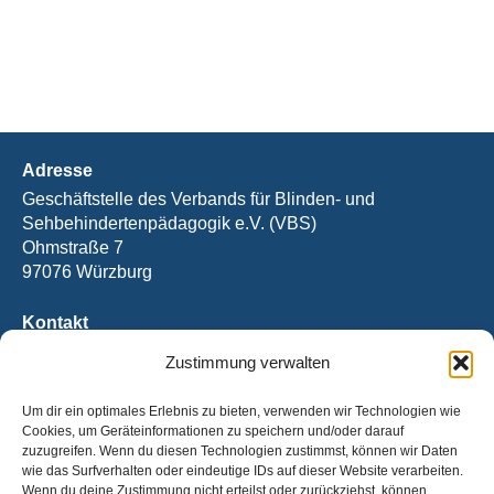
Adresse
Geschäftstelle des Verbands für Blinden- und
Sehbehindertenpädagogik e.V. (VBS)
Ohmstraße 7
97076 Würzburg
Kontakt
Tel.: +49 (0) 931 / 2092-2394
Zustimmung verwalten
Fax: +49 (0) 931 / 2092-2390
E-Mail:
office@vbs.de
Um dir ein optimales Erlebnis zu bieten, verwenden wir Technologien wie
Cookies, um Geräteinformationen zu speichern und/oder darauf
Bankverbindung
zuzugreifen. Wenn du diesen Technologien zustimmst, können wir Daten
wie das Surfverhalten oder eindeutige IDs auf dieser Website verarbeiten.
IBAN: DE31 5206 0410 0003 6921 40
Wenn du deine Zustimmung nicht erteilst oder zurückziehst, können