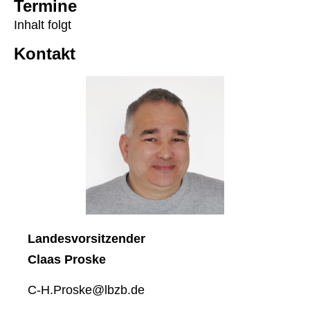
Ter­mi­ne
Inhalt folgt
Kon­takt
Lan­des­vor­sit­zen­der
Claas Pro­s­ke
C‑H.Proske@lbzb.de