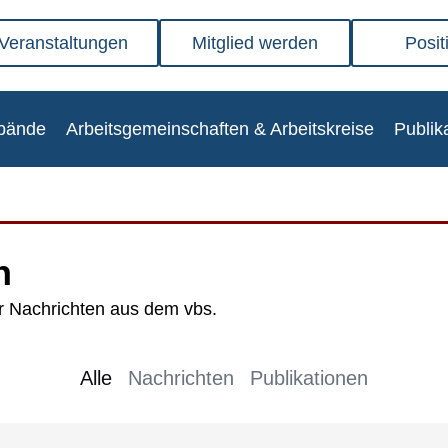
Veranstaltungen
Mitglied werden
Posit
­bän­de
Arbeits­ge­mein­schaf­ten & Arbeits­krei­se
Publi­ka
n
ler Nach­rich­ten aus dem vbs.
Alle
Nachrichten
Publikationen