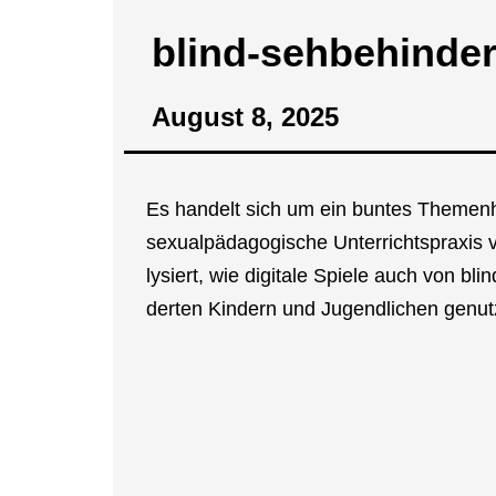
blind-seh­­be­hin­­de
August 8, 2025
Es han­delt sich um ein bun­tes The­men­h
sexu­al­päd­ago­gi­sche Unter­richts­pra­xis 
ly­siert, wie digi­ta­le Spie­le auch von bli
der­ten Kin­dern und Jugend­li­chen genut