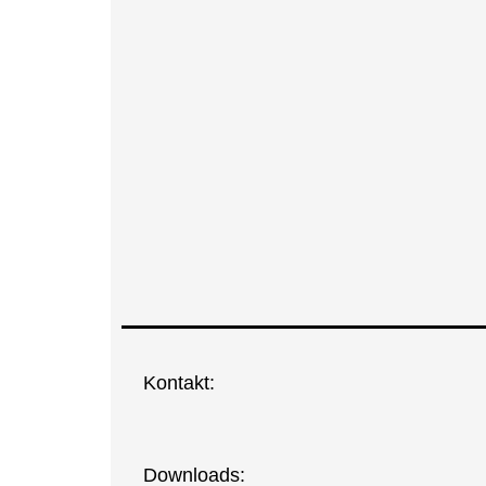
Kon­takt:
Down­loads: