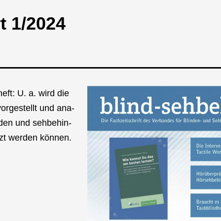
rt 1/2024
eft: U. a. wird die
vor­ge­stellt und ana­
n­den und seh­be­hin­
zt wer­den kön­nen.