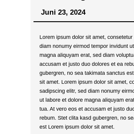
Juni 23, 2024
Lorem ipsum dolor sit amet, con­sete­tur 
diam nonumy eirm­od tem­por invidunt ut l
magna ali­quyam erat, sed diam volup­tu
accu­sam et jus­to duo dolo­res et ea rebu
guber­gren, no sea taki­ma­ta sanc­tus e
sit amet. Lorem ipsum dolor sit amet, con
sadipscing elitr, sed diam nonumy eirm­o
ut labo­re et dolo­re magna ali­quyam er
tua. At vero eos et accu­sam et jus­to du
rebum. Stet cli­ta kasd guber­gren, no sea
est Lorem ipsum dolor sit amet.