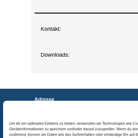
Kon­takt:
Down­loads:
Adresse
Geschäftstelle des Verbands für Blinden- und
Sehbehindertenpädagogik e.V. (VBS)
Ohmstraße 7
Um dir ein optimales Erlebnis zu bieten, verwenden wir Technologien wie C
97076 Würzburg
Geräteinformationen zu speichern und/oder darauf zuzugreifen. Wenn du di
zustimmst, können wir Daten wie das Surfverhalten oder eindeutige IDs auf 