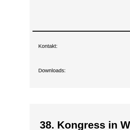
Kon­takt:
Down­loads:
38. Kon­gress in 