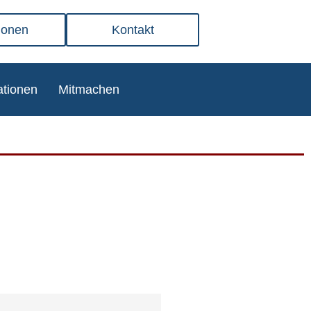
ionen
Kontakt
­tio­nen
Mit­ma­chen