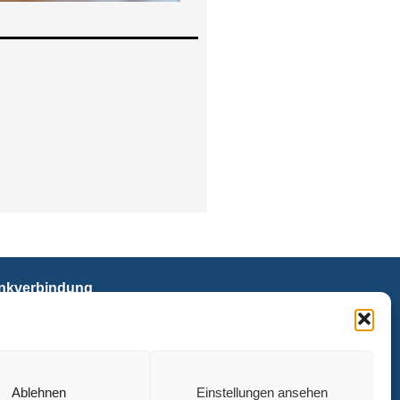
nkverbindung
AN: DE31 5206 0410 0003 6921 40
C: GENODEF1EK1
ngelische Bank, Kassel
Ablehnen
Einstellungen ansehen