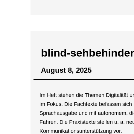
blind-seh­­be­hin­­de
August 8, 2025
Im Heft ste­hen die The­men Digi­ta­li­tät u
im Fokus. Die Fach­tex­te befas­sen sic
Sprach­aus­ga­be und mit auto­no­mem, dig
Fah­ren. Die Pra­xis­tex­te stel­len u. a. 
Kom­mu­ni­ka­ti­ons­un­ter­stüt­zung vor.