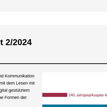
rt 2/2024
nd Kom­mu­ni­ka­ti­on
h mit dem Lesen mit
i­tal gestütz­tem
neue For­men der