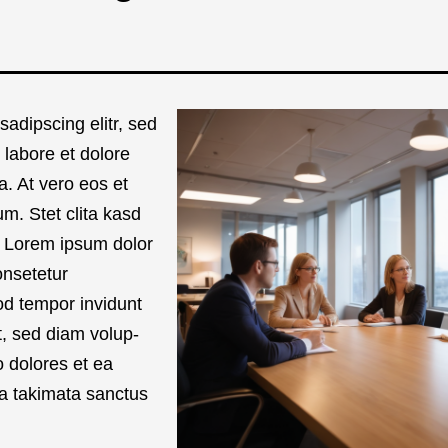
sadipscing elitr, sed
abo­re et dolo­re
a. At vero eos et
m. Stet cli­ta kasd
st Lorem ipsum dolor
­sete­tur
d tem­por invidunt
at, sed diam volup­
o dolo­res et ea
 taki­ma­ta sanc­tus