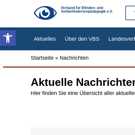
Verband für Blinden- und
Sehbehindertenpädagogik e.V.
Werkzeugleiste öffnen
Aktu­el­les
Über den VBS
Lan­des­ver
Startseite
»
Nachrichten
Aktu­el­le Nach­rich­te
Hier fin­den Sie eine Über­sicht aller aktu­el­