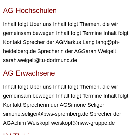
AG Hoch­schu­len
Inhalt folgt Über uns Inhalt folgt The­men, die wir
gemein­sam bewe­gen Inhalt folgt Ter­mi­ne Inhalt folgt
Kon­takt Spre­cher der AGMar­kus Lang lang@ph-
heidelberg.de Spre­che­rin der AGSa­rah Wei­gelt
sarah.weigelt@tu-dortmund.de
AG Erwach­se­ne
Inhalt folgt Über uns Inhalt folgt The­men, die wir
gemein­sam bewe­gen Inhalt folgt Ter­mi­ne Inhalt folgt
Kon­takt Spre­che­rin der AGSimo­ne Seli­ger
simone.seliger@bws-spremberg.de Spre­cher der
AGA­chim Weis­kopf weiskopf@nww-gruppe.de