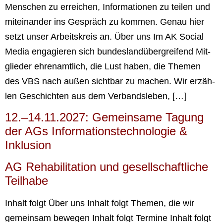
Men­schen zu errei­chen, Infor­ma­tio­nen zu tei­len und
mit­ein­an­der ins Gespräch zu kom­men. Genau hier
setzt unser Arbeits­kreis an. Über uns Im AK Social
Media enga­gie­ren sich bun­des­land­über­grei­fend Mit­
glie­der ehren­amt­lich, die Lust haben, die The­men
des VBS nach außen sicht­bar zu machen. Wir erzäh­
len Geschich­ten aus dem Ver­bands­le­ben, […]
12.–14.11.2027: Gemein­sa­me Tagung
der AGs Infor­ma­ti­ons­tech­no­lo­gie &
Inklu­si­on
AG Reha­bi­li­ta­ti­on und gesell­schaft­li­che
Teil­ha­be
Inhalt folgt Über uns Inhalt folgt The­men, die wir
gemein­sam bewe­gen Inhalt folgt Ter­mi­ne Inhalt folgt