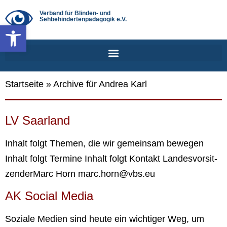
Verband für Blinden- und
Sehbehindertenpädagogik e.V.
Werkzeugleiste öffnen
Startseite
»
Archive für Andrea Karl
LV Saar­land
Inhalt folgt The­men, die wir gemein­sam bewe­gen
Inhalt folgt Ter­mi­ne Inhalt folgt Kon­takt Lan­des­vor­sit­
zen­derMarc Horn marc.horn@vbs.eu
AK Social Media
Sozia­le Medi­en sind heu­te ein wich­ti­ger Weg, um