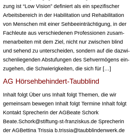
zung ist “Low Visi­on” defi­niert als ein spe­zi­fi­scher
Arbeits­be­reich in der Habi­li­ta­ti­on und Reha­bi­li­ta­ti­on
von Men­schen mit einer Seh­be­ein­träch­ti­gung, in der
Fach­leu­te aus ver­schie­de­nen Pro­fes­sio­nen zusam­
men­ar­bei­ten mit dem Ziel, nicht nur zwi­schen blind
und sehend zu unter­schei­den, son­dern auf die dazwi­
schen­lie­gen­den Abstu­fun­gen des Seh­ver­mö­gens ein­
zu­ge­hen, die Schwie­rig­kei­ten, die sich für […]
AG Hör­seh­be­hin­dert-Taub­blind
Inhalt folgt Über uns Inhalt folgt The­men, die wir
gemein­sam bewe­gen Inhalt folgt Ter­mi­ne Inhalt folgt
Kon­takt Spre­che­rin der AGBea­te Schork
Beate.Schork@stiftung-st-franziskus.de Spre­che­rin
der AGBet­ti­na Tris­sia b.trissia@taubblindenwerk.de