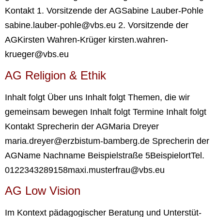
Kon­takt 1. Vor­sit­zen­de der AGSabi­ne Lau­­ber-Poh­­le
sabine.lauber-pohle@vbs.eu 2. Vor­sit­zen­de der
AGKirs­ten Wah­­ren-Krü­­ger kirsten.wahren-
krueger@vbs.eu
AG Reli­gi­on & Ethik
Inhalt folgt Über uns Inhalt folgt The­men, die wir
gemein­sam bewe­gen Inhalt folgt Ter­mi­ne Inhalt folgt
Kon­takt Spre­che­rin der AGMa­ria Drey­er
maria.dreyer@erzbistum-bamberg.de Spre­che­rin der
AGNa­me Nach­na­me Bei­spiel­stra­ße 5Bei­spiel­ortTel.
0122343289158maxi.musterfrau@vbs.eu
AG Low Visi­on
Im Kon­text päd­ago­gi­scher Bera­tung und Unter­stüt­