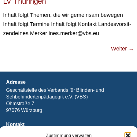
LV Thü­rin­gen
Inhalt folgt The­men, die wir gemein­sam bewe­gen
Inhalt folgt Ter­mi­ne Inhalt folgt Kon­takt Lan­des­vor­sit­
zen­deInes Mer­ker ines.merker@vbs.eu
Weiter
→
Adresse
Geschäftstelle des Verbands für Blinden- und
Sehbehindertenpädagogik e.V. (VBS)
Ohmstraße 7
97076 Würzburg
Kontakt
Tel.: +49 (0) 931 / 2092-2394
Zustimmung verwalten